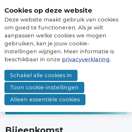
Sla
Cookies op deze website
links
Deze website maakt gebruik van cookies
over
Netwerken
Menu
om goed te functioneren. Als je wilt
Jump
aanpassen welke cookies we mogen
Nieuwsbrieven
to
gebruiken, kan je jouw cookie-
Bijeenkomsten
navigation
instellingen wijzigen. Meer informatie is
Jump
beschikbaar in onze
privacyverklaring
.
Overzicht
HOME
BIJEENKOMSTEN
to
Werkwijze
OVER BIJEENKOMST BASISNETWERK
main
Schakel alle cookies in
bijeenkomsten en
MAATSCHAPPELIJKE GGZ
netwerken
content
Toon cookie-instellingen
Alleen essentiële cookies
Word lid
Contact
Bijeenkomst