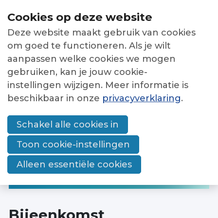
Sla
Cookies op deze website
links
Deze website maakt gebruik van cookies
over
Netwerken
Menu
om goed te functioneren. Als je wilt
Jump
aanpassen welke cookies we mogen
Nieuwsbrieven
to
gebruiken, kan je jouw cookie-
Bijeenkomsten
navigation
instellingen wijzigen. Meer informatie is
Jump
beschikbaar in onze
privacyverklaring
.
Overzicht
HOME
BIJEENKOMSTEN
to
Werkwijze
OVER BIJEENKOMST BASISNETWERK
main
Schakel alle cookies in
bijeenkomsten en
MAATSCHAPPELIJKE OPVANG
netwerken
content
Toon cookie-instellingen
Alleen essentiële cookies
Word lid
Contact
Bijeenkomst