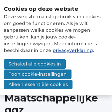
Sla
Cookies op deze website
links
Deze website maakt gebruik van cookies
over
Netwerken
Menu
om goed te functioneren. Als je wilt
Jump
aanpassen welke cookies we mogen
Nieuwsbrieven
to
gebruiken, kan je jouw cookie-
Bijeenkomsten
navigation
instellingen wijzigen. Meer informatie is
Jump
beschikbaar in onze
privacyverklaring
.
Overzicht
HOME
BIJEENKOMSTEN
to
Werkwijze
DETAILPAGINA BIJEENKOMSTEN
main
Schakel alle cookies in
bijeenkomsten en
netwerken
Kickoff netwerk
content
Toon cookie-instellingen
Digitale zorg in de
Alleen essentiële cookies
Word lid
Maatschappelijke
Contact
ggz